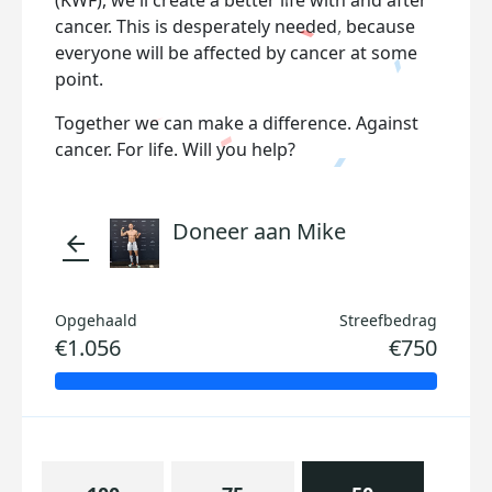
(KWF), we'll create a better life with and after
cancer. This is desperately needed, because
everyone will be affected by cancer at some
point.
Together we can make a difference. Against
cancer. For life. Will you help?
Doneer aan Mike
arrow_back
Opgehaald
Streefbedrag
€1.056
€750