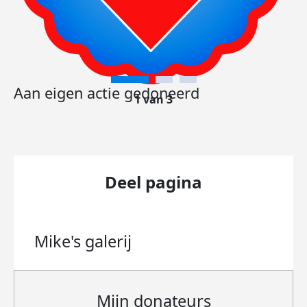
Aan eigen actie gedoneerd
1 van 3
Deel pagina
Mike's
galerij
Mijn donateurs