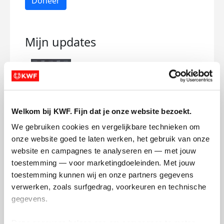
Doneer
Mijn updates
Jij en ik tegen die vreselijke
Welkom bij KWF. Fijn dat je onze website bezoekt.
ziekte 👊🏼
We gebruiken cookies en vergelijkbare technieken om 
zondag 15 maart 2026
onze website goed te laten werken, het gebruik van onze 
website en campagnes te analyseren en — met jouw 
Draag jij ook je steentje bij aan het
toestemming — voor marketingdoeleinden. Met jouw 
bestrijden van kanker? Ik heb alvast het
toestemming kunnen wij en onze partners gegevens 
goede voorbeeld gegeven 🤝🏼
verwerken, zoals surfgedrag, voorkeuren en technische 
gegevens.
Together we can 🙏🏼❤️
Deze gegevens helpen ons om campagnes te meten, 