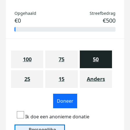
Opgehaald
Streefbedrag
€0
€500
100
75
50
25
15
Anders
Doneer
Ik doe een anonieme donatie
Persoonlijke