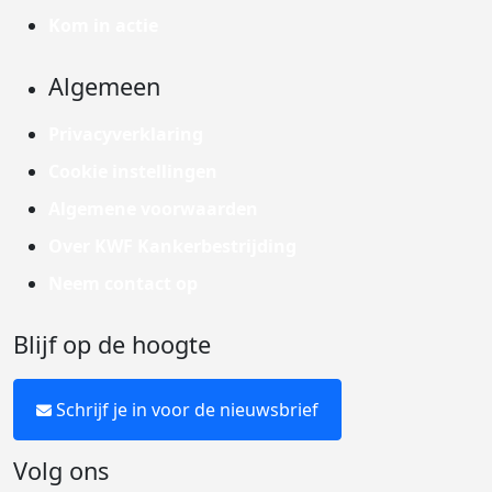
Kom in actie
Algemeen
Privacyverklaring
Cookie instellingen
Algemene voorwaarden
Over KWF Kankerbestrijding
Neem contact op
Blijf op de hoogte
Schrijf je in voor de nieuwsbrief
Volg ons