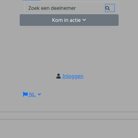
Kom in actie
Inloggen
NL