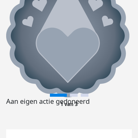
Aan eigen actie gedoneerd
1 van 3