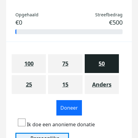
Opgehaald
Streefbedrag
€0
€500
100
75
50
25
15
Anders
Doneer
Ik doe een anonieme donatie