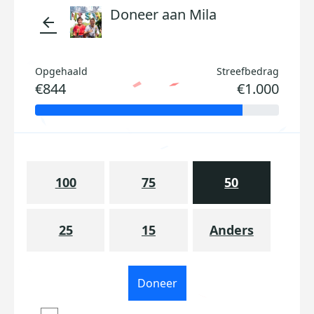
Doneer aan Mila
arrow_back
Opgehaald
Streefbedrag
€844
€1.000
100
75
50
25
15
Anders
Doneer