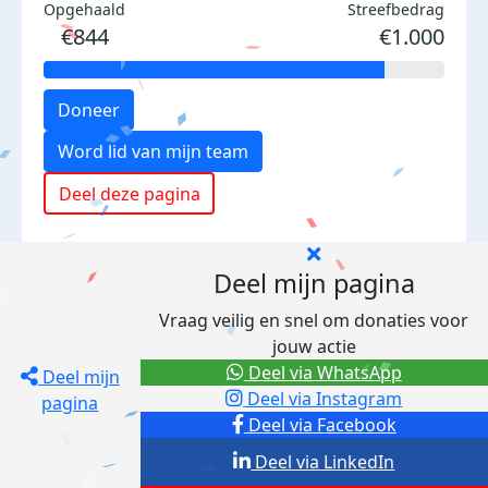
Opgehaald
Streefbedrag
€844
€1.000
Doneer
Word lid van mijn team
Deel deze pagina
Deel mijn pagina
Vraag veilig en snel om donaties voor
jouw actie
Deel via WhatsApp
Deel mijn
Deel via Instagram
pagina
Deel via Facebook
Deel via LinkedIn