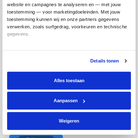
en betaal €0.75 extra.
website en campagnes te analyseren en — met jouw 
toestemming — voor marketingdoeleinden. Met jouw 
Doneer nu
toestemming kunnen wij en onze partners gegevens 
verwerken, zoals surfgedrag, voorkeuren en technische 
gegevens.
Deze gegevens helpen ons om campagnes te meten, 
Opgehaald
Streefbedrag
prestaties te verbeteren en relevante KWF-content te 
€844
€1.000
Details tonen
tonen. Je kunt je toestemming op elk moment wijzigen of 
intrekken via Cookie instellingen onderaan de pagina. De 
lijst met cookies is te vinden in het tabblad “details”.
Doneer
Word lid van mijn team
Alles toestaan
Badges
Aanpassen
Weigeren