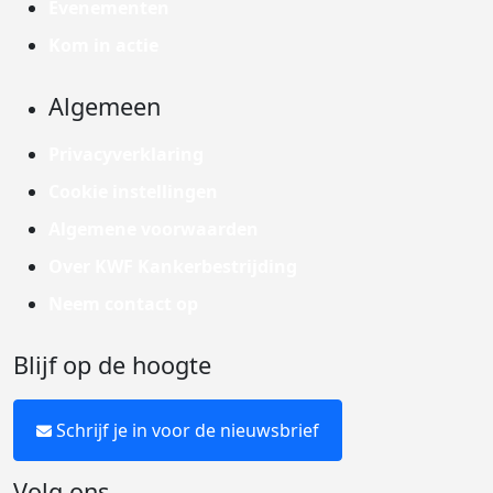
Evenementen
Kom in actie
Algemeen
Privacyverklaring
Cookie instellingen
Algemene voorwaarden
Over KWF Kankerbestrijding
Neem contact op
Blijf op de hoogte
Schrijf je in voor de nieuwsbrief
Volg ons