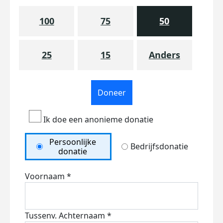
100
75
50
25
15
Anders
Doneer
Ik doe een anonieme donatie
Persoonlijke
Bedrijfsdonatie
donatie
Voornaam *
Tussenv.
Achternaam *