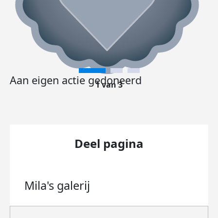
Aan eigen actie gedoneerd
1 van 3
Deel pagina
Mila's
galerij