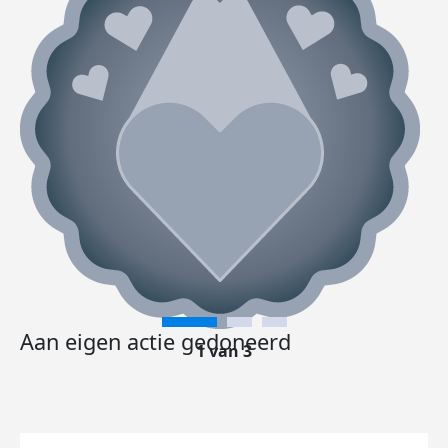
Aan eigen actie gedoneerd
1 van 3