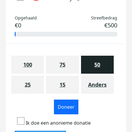
Opgehaald
Streefbedrag
€0
€500
100
75
50
25
15
Anders
Doneer
Ik doe een anonieme donatie