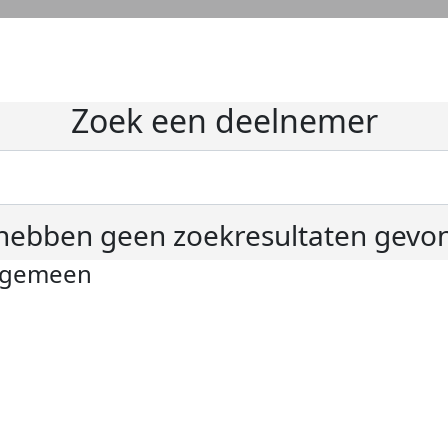
Zoek een deelnemer
hebben geen zoekresultaten gevo
lgemeen
ivacyverklaring
okie instellingen
gemene voorwaarden
er KWF Kankerbestrijding