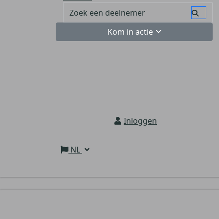
Kom in actie
Inloggen
NL