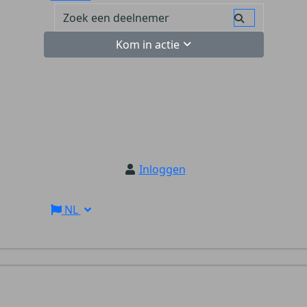
Kom in actie
Inloggen
NL