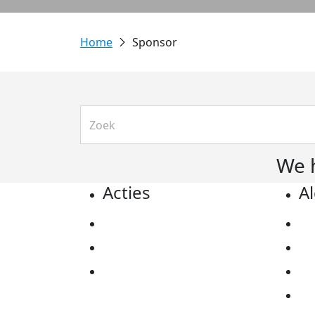
Sponsor
We 
Acties
A
Actiematerialen
Pr
Evenementen
Co
Kom in actie
Al
Ov