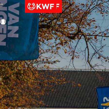
Alles over acties
Login
Evenementen
Over ons
Contact