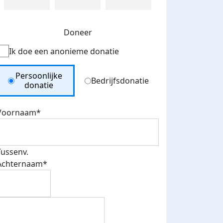
Doneer
Ik doe een anonieme donatie
Donation Type
Persoonlijke
Bedrijfsdonatie
donatie
Voornaam*
Tussenv.
Achternaam*