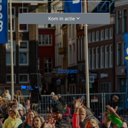
Kom in actie
Inloggen
NL