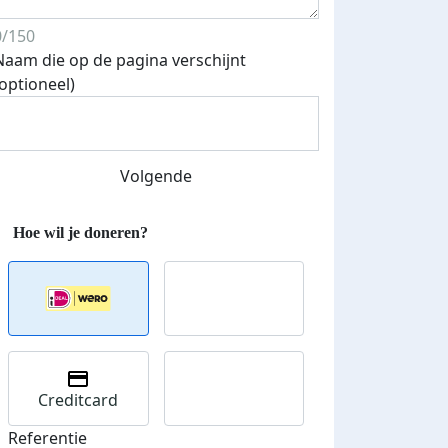
0/150
Naam die op de pagina verschijnt
(optioneel)
Streefbedrag verhoogd
Volgende
Creditcard
Referentie