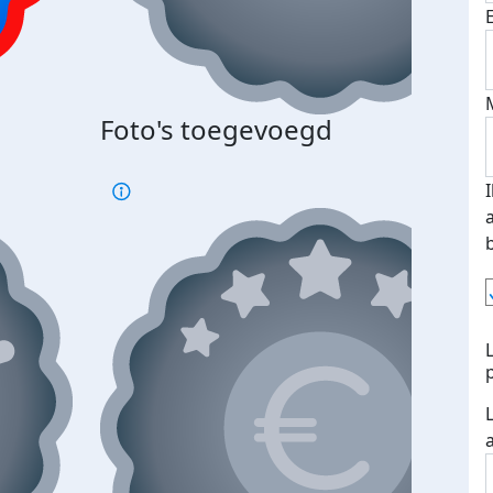
Bij 
Foto's toegevoegd
je je