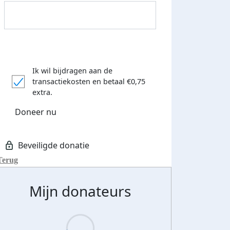
Ik wil bijdragen aan de
transactiekosten
en betaal €0,75
extra.
Donateurs bedankt
Doneer nu
Terug
Mijn donateurs