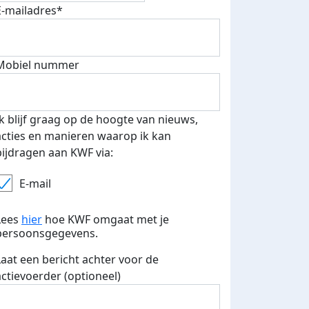
E-mailadres*
500 euro aan donaties ontvang
Mobiel nummer
E-mails verstuurd
 speciale KWF t-shirt!
Ik blijf graag op de hoogte van nieuws,
acties en manieren waarop ik kan
bijdragen aan KWF via:
E-mail
Lees
hier
hoe KWF omgaat met je
persoonsgegevens.
Laat een bericht achter voor de
actievoerder (optioneel)