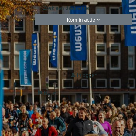
Kom in actie
Inloggen
NL