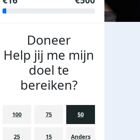
€16
€500
Doneer
Help jij me mijn
doel te
bereiken?
100
75
50
25
15
Anders