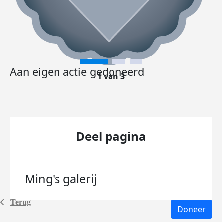
Aan eigen actie gedoneerd
1 van 3
Deel pagina
Ming's
galerij
Terug
Doneer