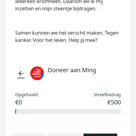
iedereen eromheen. Daarom wil ik mij
inzetten en mijn steentje bijdragen.
Samen kunnen we het verschil maken. Tegen
kanker. Voor het leven. Help jij mee?
Doneer aan Ming
arrow_back
Opgehaald
Streefbedrag
€0
€500