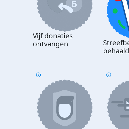
Vijf donaties
Streefb
ontvangen
behaal