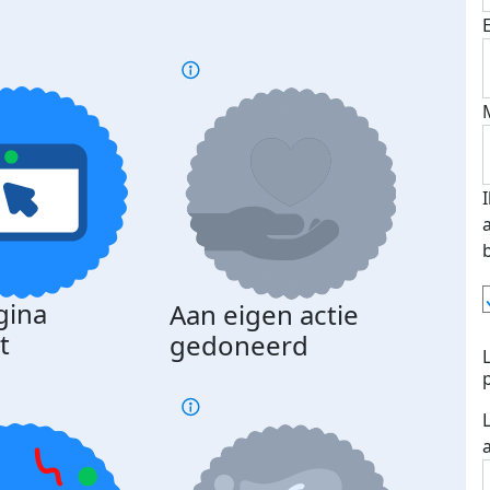
gina
Aan eigen actie
Dona
t
gedoneerd
beda