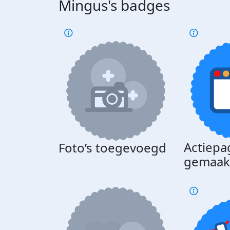
Mingus's badges
Actiepa
Foto’s toegevoegd
gemaak