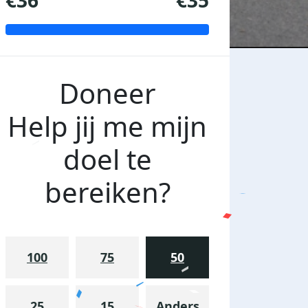
€36
€35
Doneer
Help jij me mijn
doel te
bereiken?
100
75
50
25
15
Anders