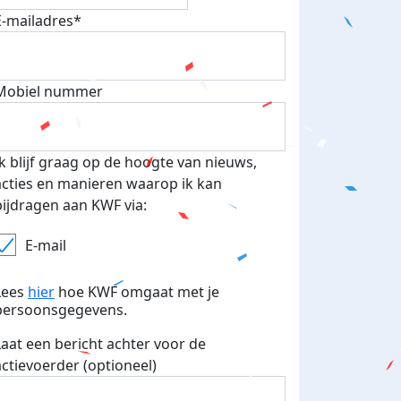
E-mailadres*
Mobiel nummer
Ik blijf graag op de hoogte van nieuws,
acties en manieren waarop ik kan
bijdragen aan KWF via:
E-mail
teurs
nkt
Lees
hier
hoe KWF omgaat met je
persoonsgegevens.
Laat een bericht achter voor de
actievoerder (optioneel)