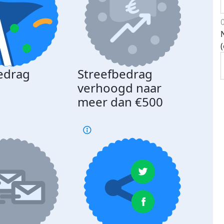
edrag
Streefbedrag
d
verhoogd naar
meer dan €500