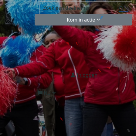
Kom in actie
Inloggen
NL