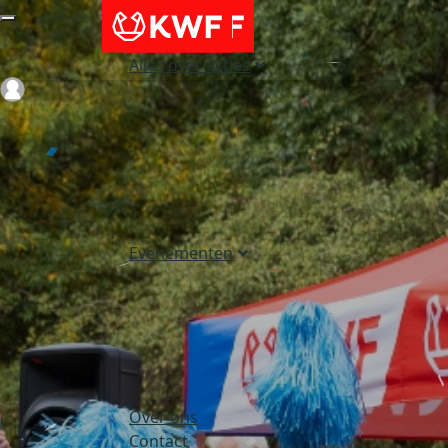
Alles over acties
Login
Evenementen
Over ons
Contact