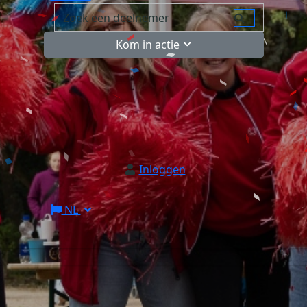
Kom in actie
Inloggen
NL