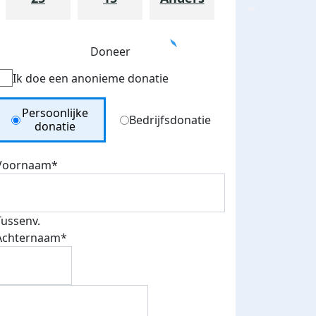
Doneer
Ik doe een anonieme donatie
Donation Type
Persoonlijke
Bedrijfsdonatie
donatie
Voornaam*
Tussenv.
Achternaam*