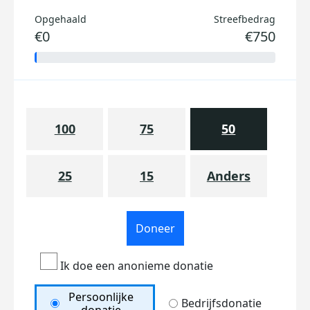
Opgehaald
Streefbedrag
€0
€750
100
75
50
25
15
Anders
Doneer
Ik doe een anonieme donatie
Persoonlijke
Bedrijfsdonatie
donatie