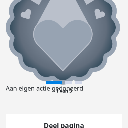
Aan eigen actie gedoneerd
1 van 3
Deel pagina