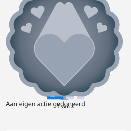
Aan eigen actie gedoneerd
1 van 3