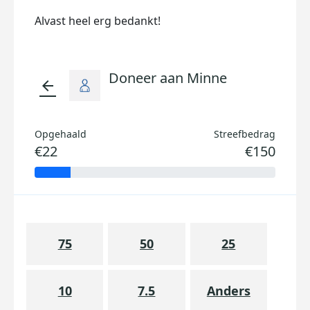
Alvast heel erg bedankt!
Doneer aan Minne
arrow_back
Opgehaald
Streefbedrag
€22
€150
75
50
25
10
7.5
Anders