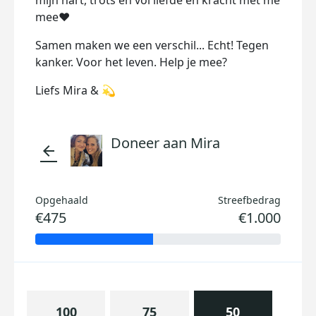
mijn hart, trots en vol liefde en kracht met me
mee❤️
Samen maken we een verschil... Echt! Tegen
kanker. Voor het leven. Help je mee?
Liefs Mira & 💫
Doneer aan Mira
arrow_back
Opgehaald
Streefbedrag
€475
€1.000
100
75
50