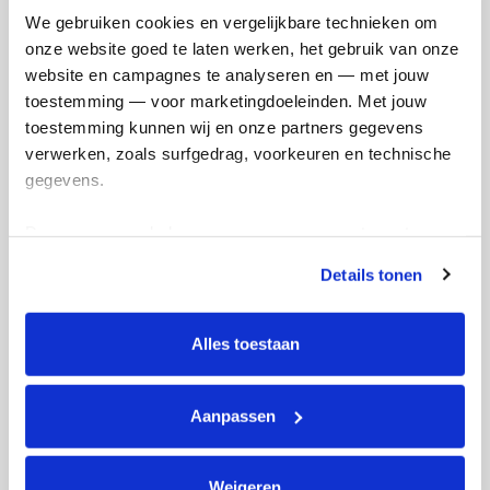
We gebruiken cookies en vergelijkbare technieken om 
onze website goed te laten werken, het gebruik van onze 
Mira's badges
website en campagnes te analyseren en — met jouw 
toestemming — voor marketingdoeleinden. Met jouw 
toestemming kunnen wij en onze partners gegevens 
verwerken, zoals surfgedrag, voorkeuren en technische 
gegevens.
Deze gegevens helpen ons om campagnes te meten, 
prestaties te verbeteren en relevante KWF-content te 
Details tonen
tonen. Je kunt je toestemming op elk moment wijzigen of 
intrekken via Cookie instellingen onderaan de pagina. De 
lijst met cookies is te vinden in het tabblad “details”.
Alles toestaan
Aanpassen
Weigeren