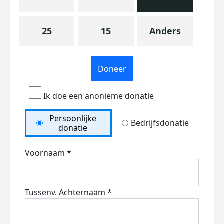
25
15
Anders
Doneer
Ik doe een anonieme donatie
Persoonlijke
Bedrijfsdonatie
donatie
Voornaam *
Tussenv.
Achternaam *