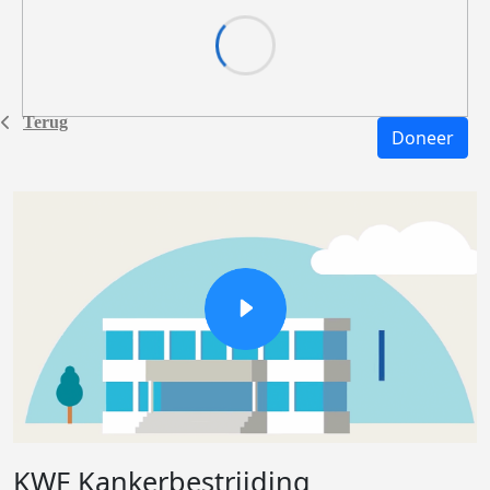
Terug
Doneer
KWF Kankerbestrijding