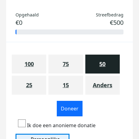
Opgehaald
Streefbedrag
€0
€500
100
75
50
25
15
Anders
Doneer
Ik doe een anonieme donatie