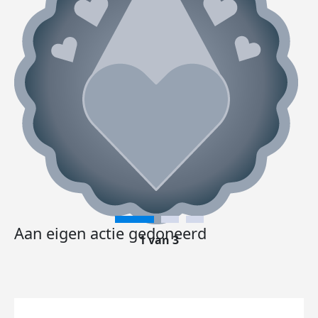
Aan eigen actie gedoneerd
1 van 3