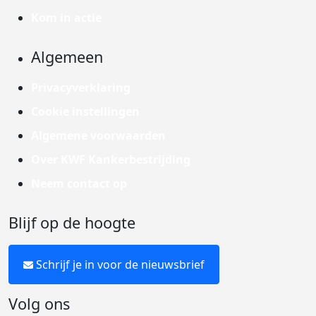
Kom in actie
Algemeen
Privacyverklaring
Cookie instellingen
Algemene voorwaarden
Over KWF Kankerbestrijding
Neem contact op
Blijf op de hoogte
Schrijf je in voor de nieuwsbrief
Volg ons