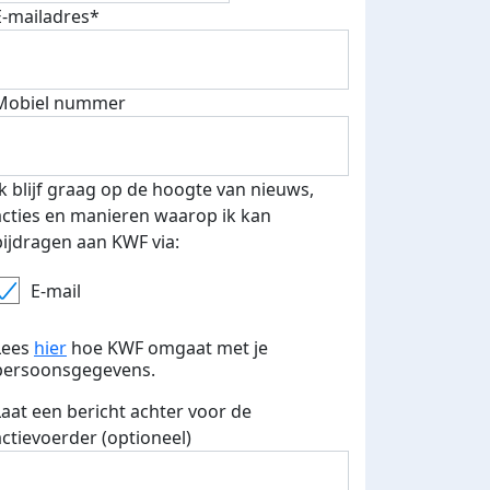
E-mailadres*
Mobiel nummer
 euro opgehaald: t-shirt
E-mails verstuurd
iend
Ik blijf graag op de hoogte van nieuws,
acties en manieren waarop ik kan
bijdragen aan KWF via:
E-mail
Lees
hier
hoe KWF omgaat met je
persoonsgegevens.
Laat een bericht achter voor de
actievoerder (optioneel)