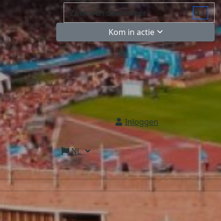
Kom in actie
Inloggen
NL