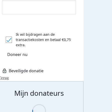
Ik wil bijdragen aan de
transactiekosten
en betaal €0,75
Donateurs bedankt
extra.
Doneer nu
Terug
Mijn donateurs