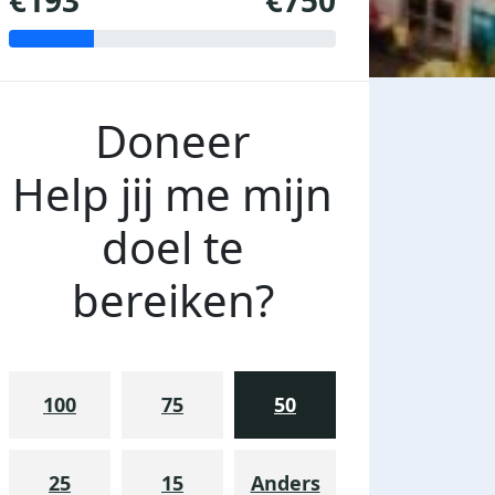
€193
€750
Doneer
Help jij me mijn
doel te
bereiken?
100
75
50
25
15
Anders