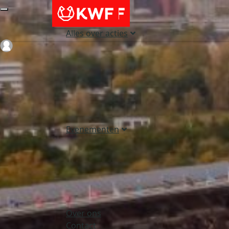
Alles over acties
Login
Evenementen
Over ons
Contact