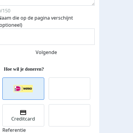
0/150
Naam die op de pagina verschijnt
(optioneel)
Streefbedrag verhoogd
Volgende
Creditcard
Referentie