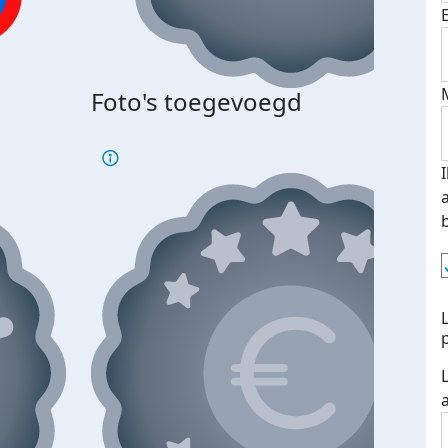
Foto's toegevoegd
€500
verd