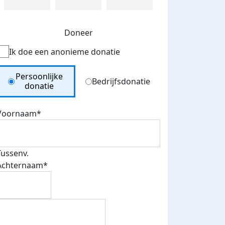
Doneer
Ik doe een anonieme donatie
Donation Type
Persoonlijke
Bedrijfsdonatie
donatie
Voornaam*
Tussenv.
Achternaam*