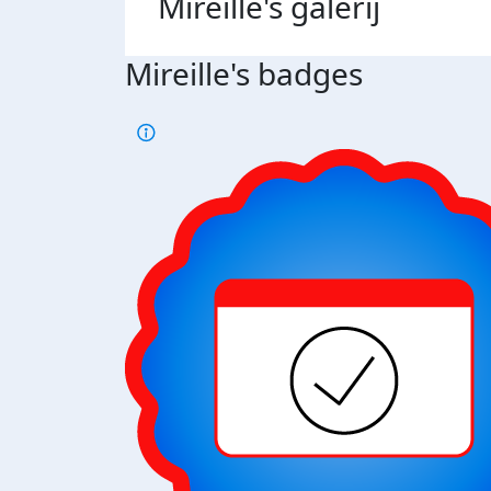
Mireille's
galerij
Mireille's badges