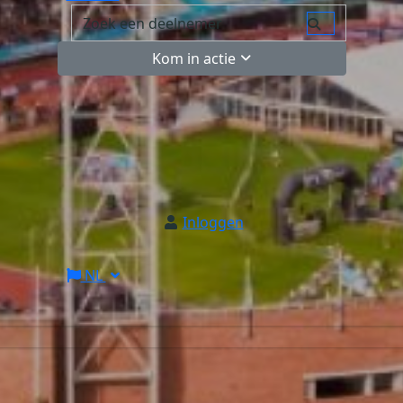
Kom in actie
Inloggen
NL