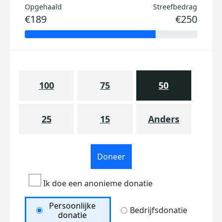
Opgehaald
Streefbedrag
€189
€250
100
75
50
25
15
Anders
Doneer
Ik doe een anonieme donatie
Persoonlijke
Bedrijfsdonatie
donatie