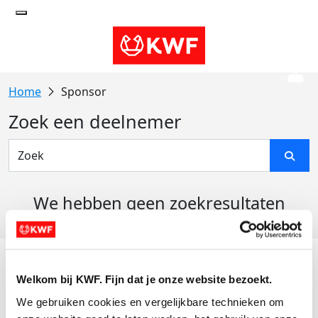
Sponsor
Zoek een deelnemer
We hebben geen zoekresultaten
gevonden
Acties
Welkom bij KWF. Fijn dat je onze website bezoekt.
Actiematerialen
We gebruiken cookies en vergelijkbare technieken om 
Evenementen