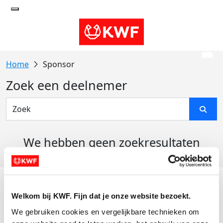
Sponsor
Zoek een deelnemer
We hebben geen zoekresultaten
gevonden
Acties
Welkom bij KWF. Fijn dat je onze website bezoekt.
Actiematerialen
We gebruiken cookies en vergelijkbare technieken om 
Evenementen