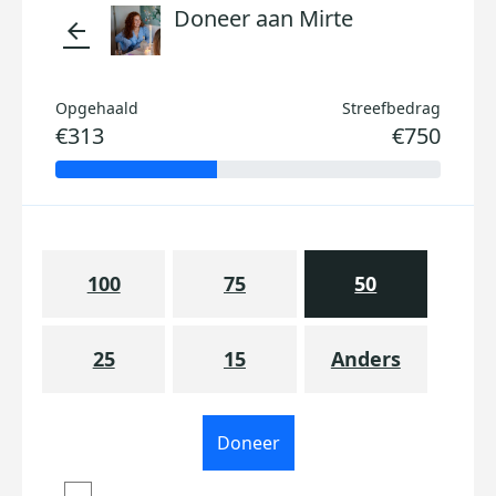
Doneer aan Mirte
arrow_back
Opgehaald
Streefbedrag
€313
€750
100
75
50
25
15
Anders
Doneer