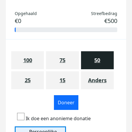
Opgehaald
Streefbedrag
€0
€500
100
75
50
25
15
Anders
Doneer
Ik doe een anonieme donatie
Persoonlijke