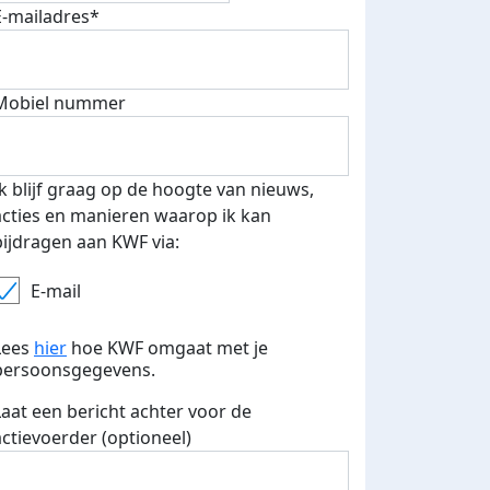
E-mailadres*
fondsenwerver
E-mails verstuurd
Mobiel nummer
Ik blijf graag op de hoogte van nieuws,
acties en manieren waarop ik kan
bijdragen aan KWF via:
E-mail
Lees
hier
hoe KWF omgaat met je
persoonsgegevens.
Laat een bericht achter voor de
actievoerder (optioneel)