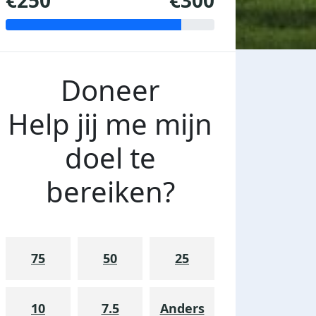
€250
€300
Doneer
Help jij me mijn
doel te
bereiken?
75
50
25
10
7.5
Anders