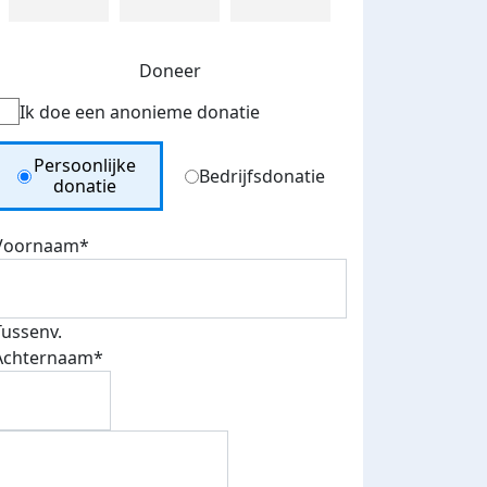
Doneer
Ik doe een anonieme donatie
Donation Type
Persoonlijke
Bedrijfsdonatie
donatie
Voornaam*
Tussenv.
Achternaam*