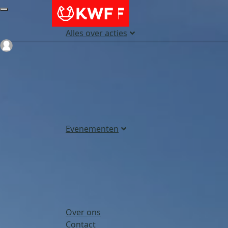
Alles over acties
Login
Evenementen
Over ons
Contact