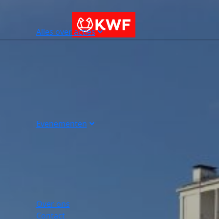
Alles over acties
Evenementen
Over ons
Contact