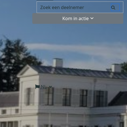
Kom in actie
Inloggen
NL