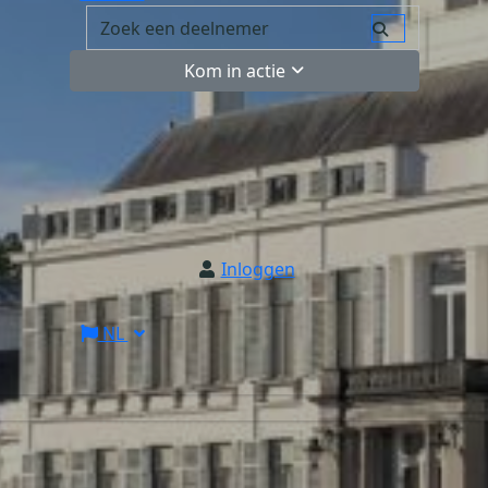
Kom in actie
Inloggen
NL