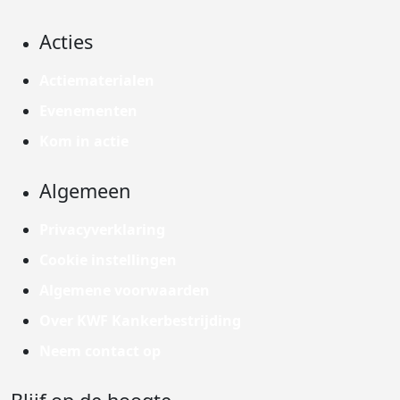
Acties
Actiematerialen
Evenementen
Kom in actie
Algemeen
Privacyverklaring
Cookie instellingen
Algemene voorwaarden
Over KWF Kankerbestrijding
Neem contact op