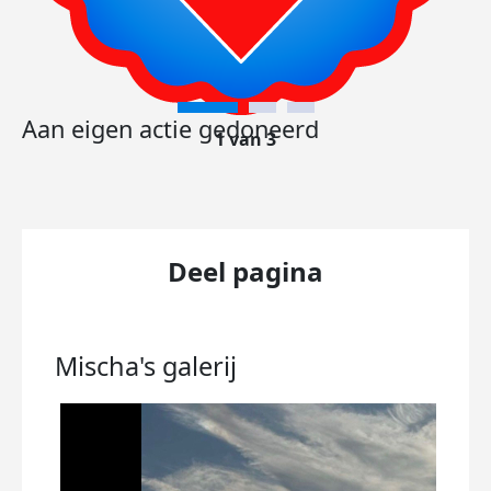
Aan eigen actie gedoneerd
1 van 3
Deel pagina
Mischa's
galerij