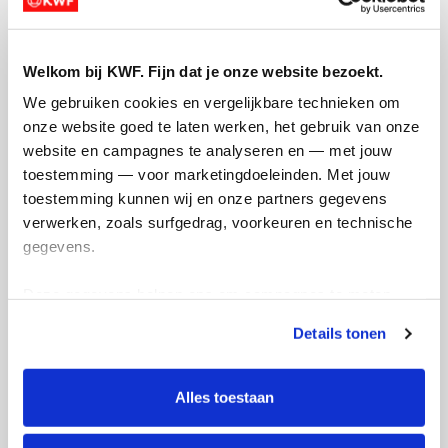
Mischa's badges
Welkom bij KWF. Fijn dat je onze website bezoekt.
We gebruiken cookies en vergelijkbare technieken om 
onze website goed te laten werken, het gebruik van onze 
website en campagnes te analyseren en — met jouw 
toestemming — voor marketingdoeleinden. Met jouw 
toestemming kunnen wij en onze partners gegevens 
verwerken, zoals surfgedrag, voorkeuren en technische 
gegevens.
Deze gegevens helpen ons om campagnes te meten, 
prestaties te verbeteren en relevante KWF-content te 
Details tonen
tonen. Je kunt je toestemming op elk moment wijzigen of 
intrekken via Cookie instellingen onderaan de pagina. De 
lijst met cookies is te vinden in het tabblad “details”.
Alles toestaan