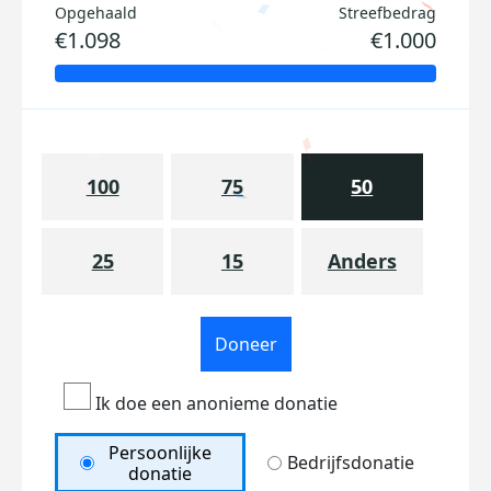
Opgehaald
Streefbedrag
€1.098
€1.000
100
75
50
25
15
Anders
Doneer
Ik doe een anonieme donatie
Persoonlijke
Bedrijfsdonatie
donatie