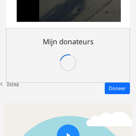
Mijn donateurs
Terug
Doneer