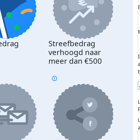
edrag
Streefbedrag
d
verhoogd naar
meer dan €500