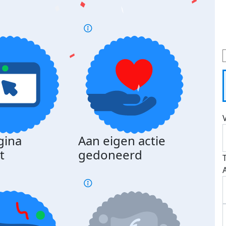
gina
Aan eigen actie
Dona
t
gedoneerd
beda