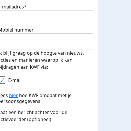
E-mailadres*
Mobiel nummer
Ik blijf graag op de hoogte van nieuws,
acties en manieren waarop ik kan
bijdragen aan KWF via:
E-mail
Lees
hier
hoe KWF omgaat met je
persoonsgegevens.
Laat een bericht achter voor de
actievoerder (optioneel)