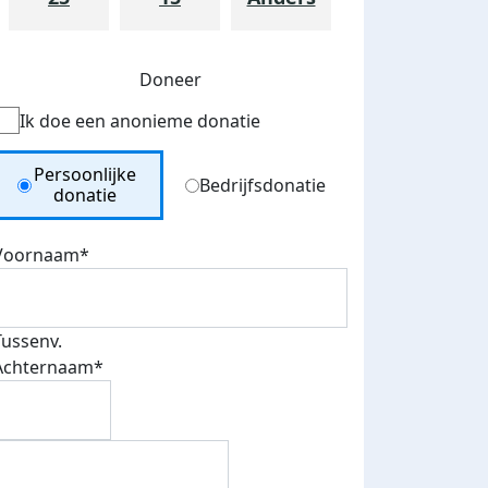
Doneer
Ik doe een anonieme donatie
Donation Type
Persoonlijke
Bedrijfsdonatie
donatie
Voornaam*
teurs
nkt
Tussenv.
Achternaam*