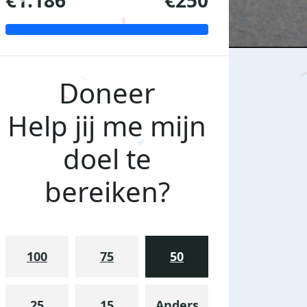
€1.186
€250
Doneer
Help jij me mijn
doel te
bereiken?
100
75
50
25
15
Anders