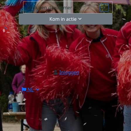
Kom in actie
Inloggen
NL