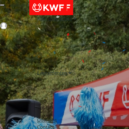
Alles over acties
Login
Evenementen
Over ons
Contact