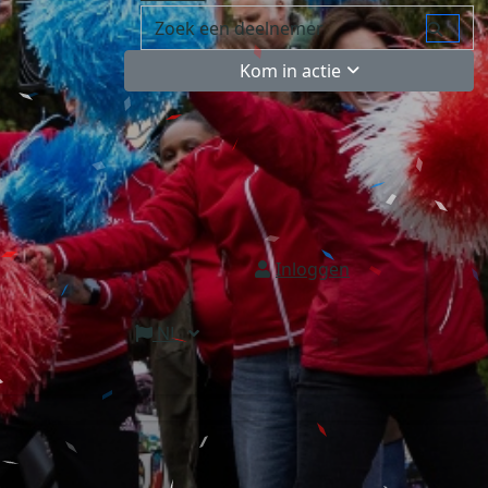
Kom in actie
Inloggen
NL