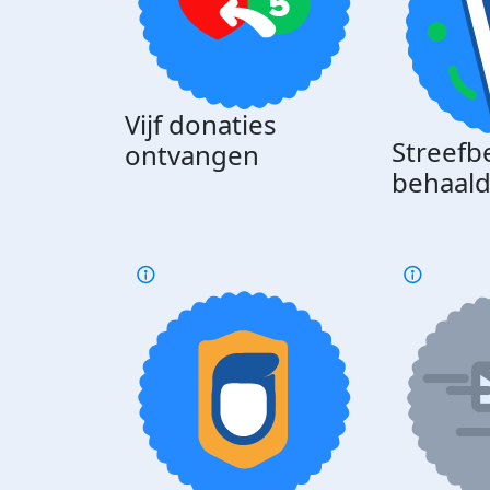
Vijf donaties
Streefb
ontvangen
behaal