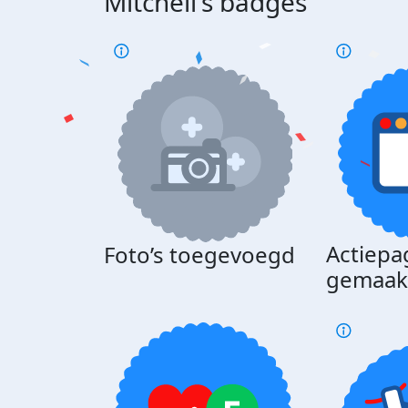
Mitchell's badges
Actiepa
Foto’s toegevoegd
gemaak