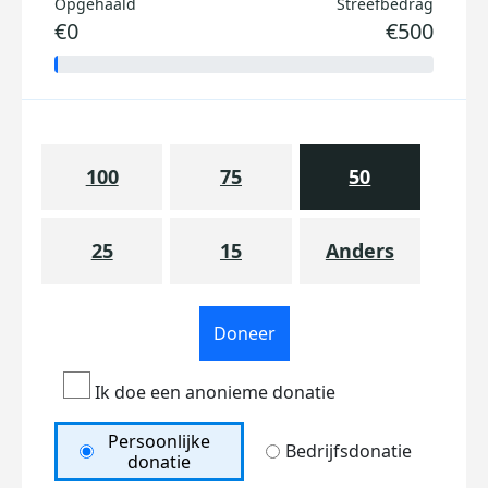
Opgehaald
Streefbedrag
€0
€500
100
75
50
25
15
Anders
Doneer
Ik doe een anonieme donatie
Persoonlijke
Bedrijfsdonatie
donatie