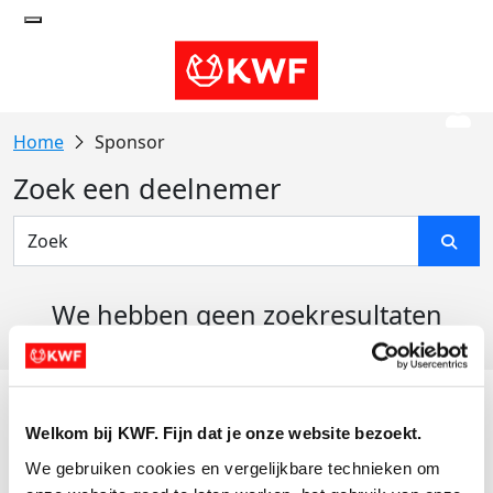
Sponsor
Zoek een deelnemer
We hebben geen zoekresultaten
gevonden
Acties
Welkom bij KWF. Fijn dat je onze website bezoekt.
Actiematerialen
We gebruiken cookies en vergelijkbare technieken om 
Evenementen