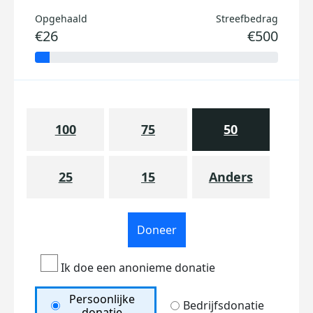
Opgehaald
Streefbedrag
€26
€500
100
75
50
25
15
Anders
Doneer
Ik doe een anonieme donatie
Persoonlijke
Bedrijfsdonatie
donatie