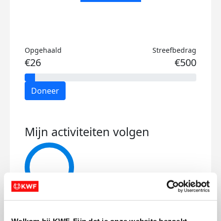
Opgehaald
Streefbedrag
€26
€500
Doneer
Mijn activiteiten volgen
561
kms
Welkom bij KWF. Fijn dat je onze website bezoekt.