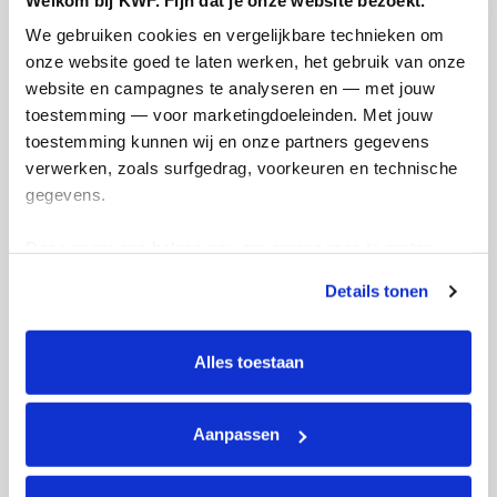
Mijn afstandsdoel
200 kms
We gebruiken cookies en vergelijkbare technieken om 
onze website goed te laten werken, het gebruik van onze 
Mohammed's badges
website en campagnes te analyseren en — met jouw 
toestemming — voor marketingdoeleinden. Met jouw 
toestemming kunnen wij en onze partners gegevens 
verwerken, zoals surfgedrag, voorkeuren en technische 
gegevens.
Deze gegevens helpen ons om campagnes te meten, 
prestaties te verbeteren en relevante KWF-content te 
Details tonen
tonen. Je kunt je toestemming op elk moment wijzigen of 
intrekken via Cookie instellingen onderaan de pagina. De 
lijst met cookies is te vinden in het tabblad “details”.
Alles toestaan
Aanpassen