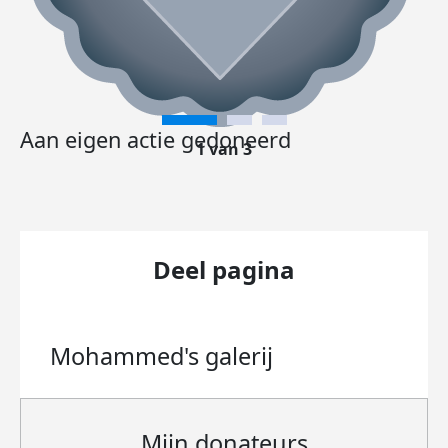
Aan eigen actie gedoneerd
1 van 3
Deel pagina
Mohammed's
galerij
Mijn donateurs