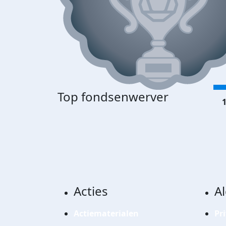
Top fondsenwerver
1
Acties
A
Actiematerialen
Pr