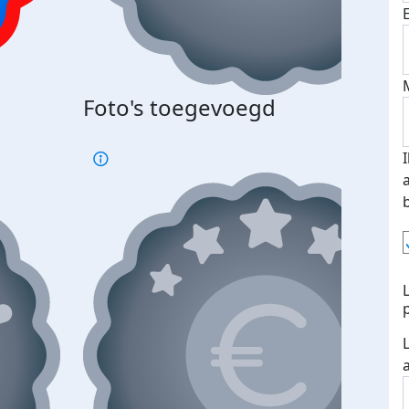
Foto's toegevoegd
€500
verd