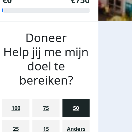
€0
€750
Doneer
Help jij me mijn
doel te
bereiken?
100
75
50
25
15
Anders