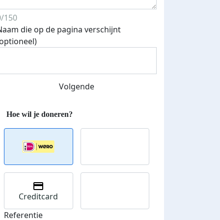
0/150
Naam die op de pagina verschijnt
(optioneel)
Streefbedrag verhoogd
Volgende
Creditcard
Referentie