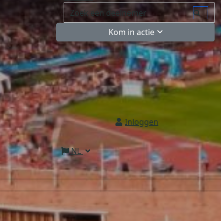
Kom in actie
Inloggen
NL