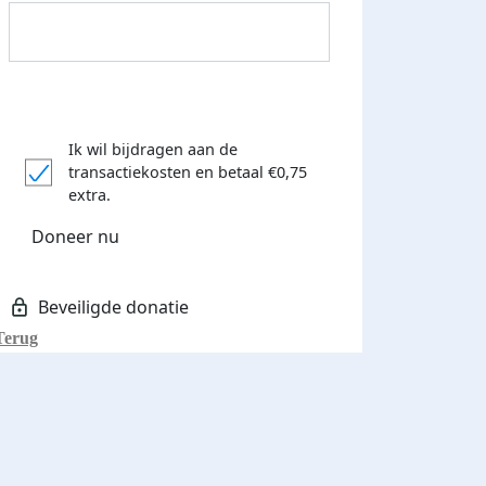
Ik wil bijdragen aan de
transactiekosten
en betaal €0,75
extra.
Donateurs bedankt
Doneer nu
Terug