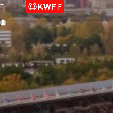
Alles over acties
Login
Evenementen
Over ons
Contact