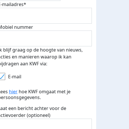
E-mailadres*
Mobiel nummer
 euro opgehaald: t-shirt
E-mails verstuurd
iend
Ik blijf graag op de hoogte van nieuws,
acties en manieren waarop ik kan
bijdragen aan KWF via:
E-mail
Lees
hier
hoe KWF omgaat met je
persoonsgegevens.
Laat een bericht achter voor de
actievoerder (optioneel)