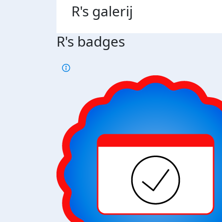
R's
galerij
R's badges