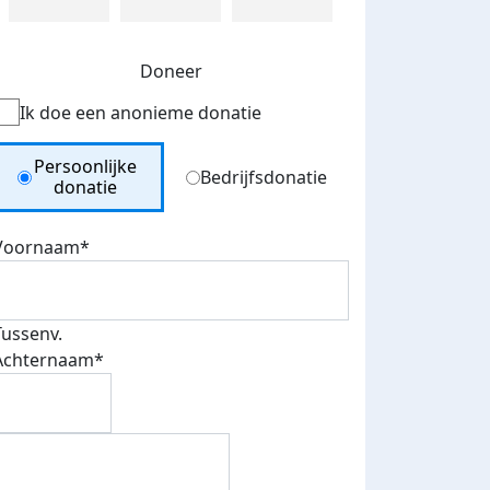
Doneer
Ik doe een anonieme donatie
Donation Type
Persoonlijke
Bedrijfsdonatie
donatie
Voornaam*
Tussenv.
Achternaam*