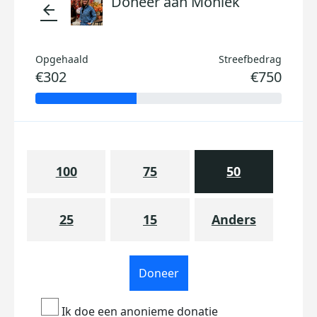
Doneer aan Moniek
arrow_back
Opgehaald
Streefbedrag
€302
€750
100
75
50
25
15
Anders
Doneer
Ik doe een anonieme donatie