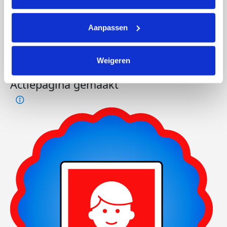
Aanpassen
Weigeren
Actiepagina gemaakt