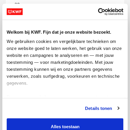
28
kms
Mijn afstandsdoel
30 kms
Welkom bij KWF. Fijn dat je onze website bezoekt.
Moniek's badges
We gebruiken cookies en vergelijkbare technieken om 
onze website goed te laten werken, het gebruik van onze 
website en campagnes te analyseren en — met jouw 
toestemming — voor marketingdoeleinden. Met jouw 
toestemming kunnen wij en onze partners gegevens 
verwerken, zoals surfgedrag, voorkeuren en technische 
gegevens.
Deze gegevens helpen ons om campagnes te meten, 
prestaties te verbeteren en relevante KWF-content te 
Details tonen
tonen. Je kunt je toestemming op elk moment wijzigen of 
intrekken via Cookie instellingen onderaan de pagina. De 
lijst met cookies is te vinden in het tabblad “details”.
Alles toestaan