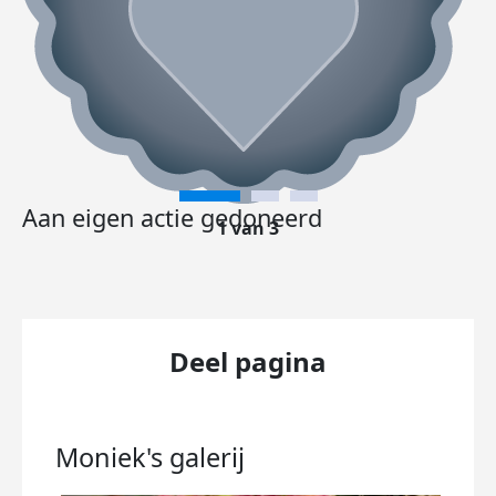
Aan eigen actie gedoneerd
1 van 3
Deel pagina
Moniek's
galerij