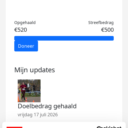
Opgehaald
Streefbedrag
€520
€500
Doneer
Mijn updates
Doelbedrag gehaald
Ins
een 
vrijdag 17 juli 2026
maan
Wat fantastisch om te zien dat jullie, de