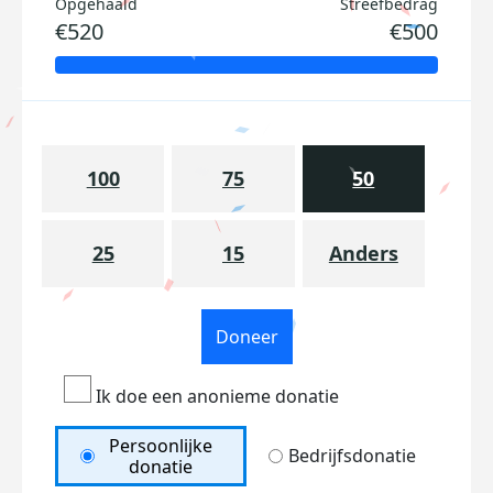
Opgehaald
Streefbedrag
€520
€500
100
75
50
25
15
Anders
Doneer
Ik doe een anonieme donatie
Persoonlijke
Bedrijfsdonatie
donatie