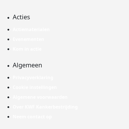
Acties
Actiematerialen
Evenementen
Kom in actie
Algemeen
Privacyverklaring
Cookie instellingen
Algemene voorwaarden
Over KWF Kankerbestrijding
Neem contact op