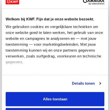
donateurs, hebben gezorgd dat ik ruim op
Voor
tijd het doelbedrag van €500,- heb
deed
opgehaald. Heel gaaf!
lange
Welkom bij KWF. Fijn dat je onze website bezoekt.
heb 
Zorg ik 4 oktober voor een goede 10 km in
We gebruiken cookies en vergelijkbare technieken om 
Utrecht. Dank jullie wel.
Mijn
onze website goed te laten werken, het gebruik van onze 
op 4 
website en campagnes te analyseren en — met jouw 
Deel op
julli
toestemming — voor marketingdoeleinden. Met jouw 
1 van 2
toestemming kunnen wij en onze partners gegevens 
Dee
Monique's badges
verwerken, zoals surfgedrag, voorkeuren en technische 
gegevens.
Deze gegevens helpen ons om campagnes te meten, 
prestaties te verbeteren en relevante KWF-content te 
Details tonen
tonen. Je kunt je toestemming op elk moment wijzigen of 
intrekken via Cookie instellingen onderaan de pagina. De 
lijst met cookies is te vinden in het tabblad “details”.
Alles toestaan