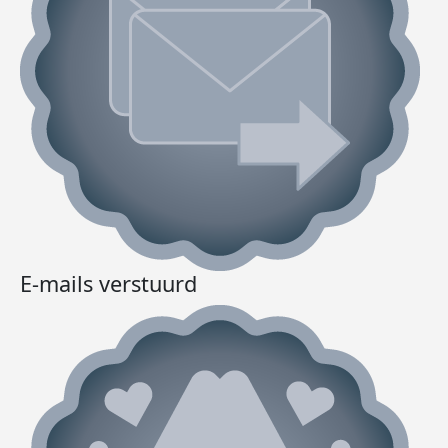
E-mails verstuurd