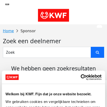
Sponsor
Zoek een deelnemer
We hebben geen zoekresultaten
gevonden
Acties
Welkom bij KWF. Fijn dat je onze website bezoekt.
Actiematerialen
We gebruiken cookies en vergelijkbare technieken om 
Evenementen