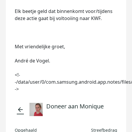
Elk beetje geld dat binnenkomt voor/tijdens
deze actie gaat bij voltooiïng naar KWF.
Met vriendelijke groet,
André de Vogel.
<!-
-/data/user/0/com.samsung.android.app.notes/files
->
Doneer aan Monique
arrow_back
Opgehaald
Streefbedrag