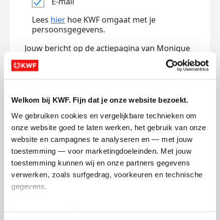
E-mail
Lees
hier
hoe KWF omgaat met je
persoonsgegevens.
Jouw bericht op de actiepagina van Monique
de Vogel (optioneel)
Welkom bij KWF. Fijn dat je onze website bezoekt.
0/150
Naam die op de pagina verschijnt
We gebruiken cookies en vergelijkbare technieken om 
onze website goed te laten werken, het gebruik van onze 
website en campagnes te analyseren en — met jouw 
toestemming — voor marketingdoeleinden. Met jouw 
Volgende
toestemming kunnen wij en onze partners gegevens 
Volgende
verwerken, zoals surfgedrag, voorkeuren en technische 
gegevens.
Deze gegevens helpen ons om campagnes te meten, 