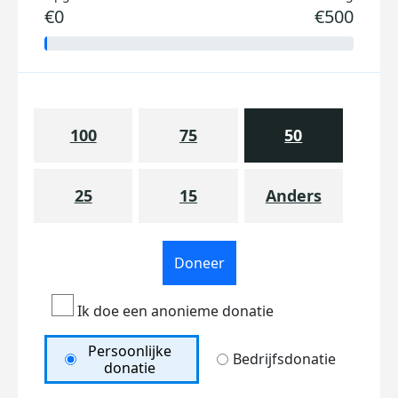
€0
€500
100
75
50
25
15
Anders
Doneer
Ik doe een anonieme donatie
Persoonlijke
Bedrijfsdonatie
donatie