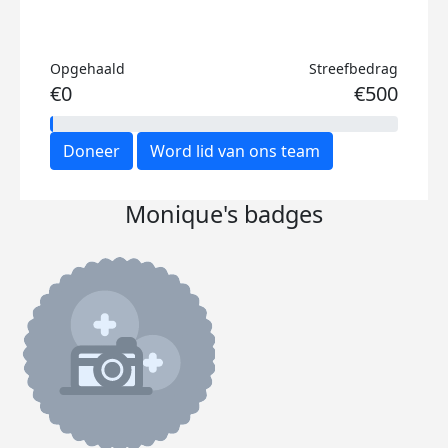
Opgehaald
Streefbedrag
€0
€500
Doneer
Word lid van ons team
Monique's badges