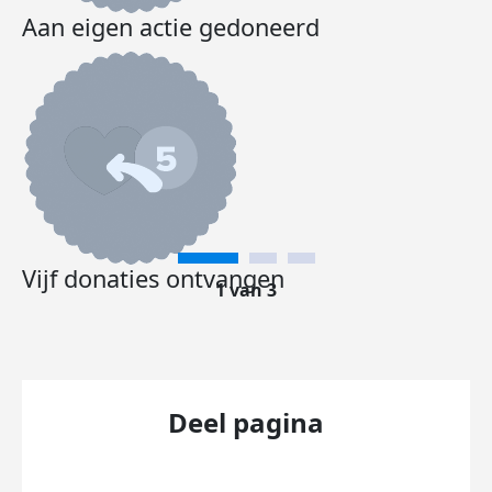
Aan eigen actie gedoneerd
Vijf donaties ontvangen
1 van 3
Deel pagina