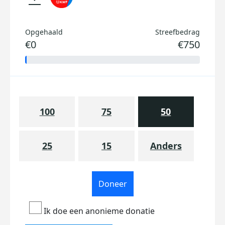
Opgehaald
Streefbedrag
€0
€750
100
75
50
25
15
Anders
Doneer
Ik doe een anonieme donatie