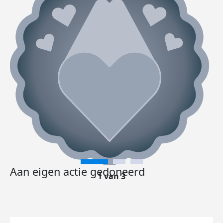
Aan eigen actie gedoneerd
1 van 3