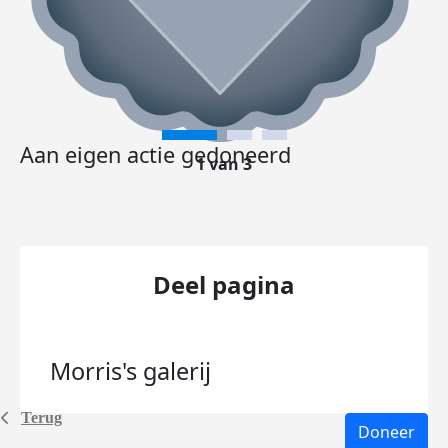
Aan eigen actie gedoneerd
1 van 3
Deel pagina
Morris's
galerij
Terug
Doneer