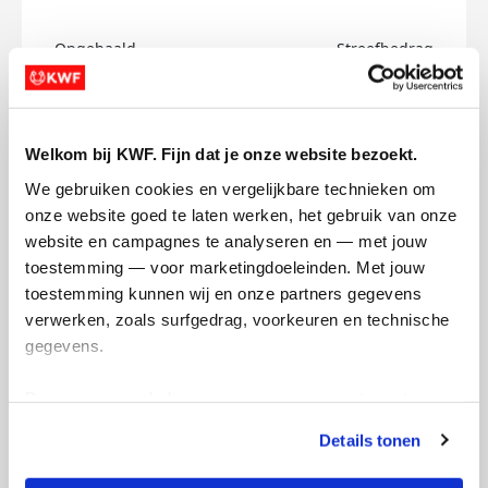
Opgehaald
Streefbedrag
€0
€150
Doneer
Welkom bij KWF. Fijn dat je onze website bezoekt.
We gebruiken cookies en vergelijkbare technieken om 
Morris's badges
onze website goed te laten werken, het gebruik van onze 
website en campagnes te analyseren en — met jouw 
toestemming — voor marketingdoeleinden. Met jouw 
toestemming kunnen wij en onze partners gegevens 
verwerken, zoals surfgedrag, voorkeuren en technische 
gegevens.
Deze gegevens helpen ons om campagnes te meten, 
prestaties te verbeteren en relevante KWF-content te 
Details tonen
tonen. Je kunt je toestemming op elk moment wijzigen of 
intrekken via Cookie instellingen onderaan de pagina. De 