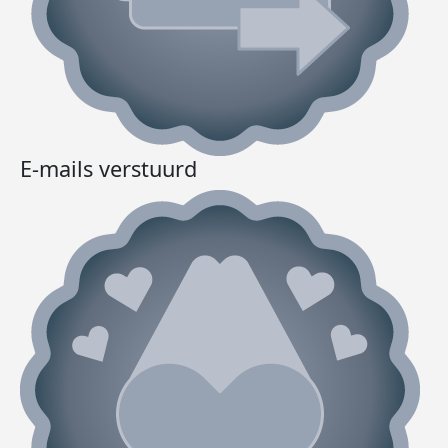
E-mails verstuurd