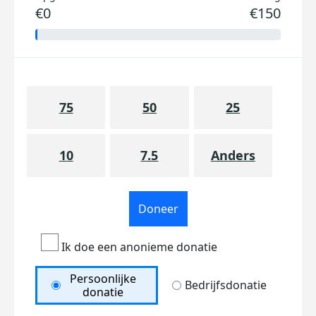
€0
€150
75
50
25
10
7.5
Anders
Doneer
Ik doe een anonieme donatie
Persoonlijke
Bedrijfsdonatie
donatie