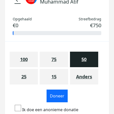
Muhammad Atif
Opgehaald
Streefbedrag
€0
€750
100
75
50
25
15
Anders
Doneer
Ik doe een anonieme donatie