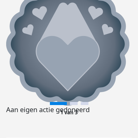
Aan eigen actie gedoneerd
1 van 3