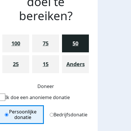
doel te
bereiken?
100
75
50
25
15
Anders
Doneer
Ik doe een anonieme donatie
Donation Type
Persoonlijke
Bedrijfsdonatie
donatie