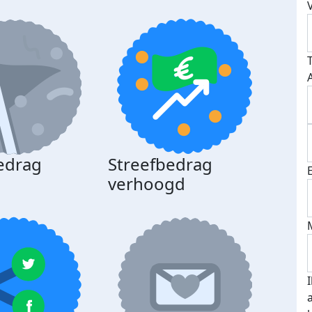
edrag
Streefbedrag
d
verhoogd