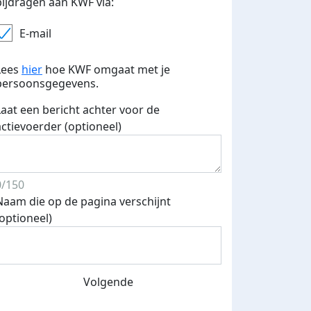
bijdragen aan KWF via:
E-mail
Lees
hier
hoe KWF omgaat met je
persoonsgegevens.
Laat een bericht achter voor de
actievoerder (optioneel)
0/150
Naam die op de pagina verschijnt
(optioneel)
Volgende