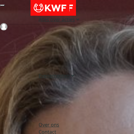
Alles over acties
Login
Evenementen
Over ons
Contact