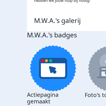
hebben we jouw hulp bij nodig!
M.W.A.'s
galerij
M.W.A.'s badges
Actiepagina
Foto's 
gemaakt