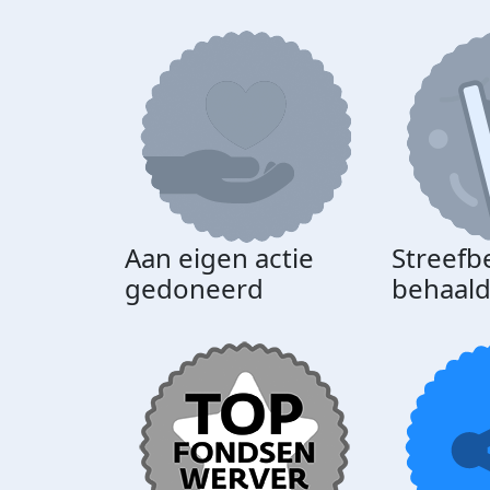
Aan eigen actie
Streefb
gedoneerd
behaal