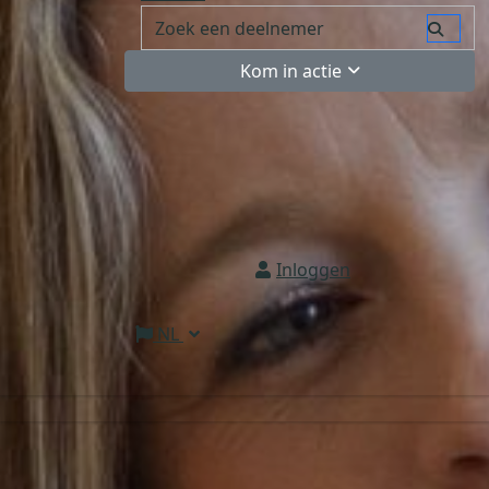
Kom in actie
Inloggen
NL