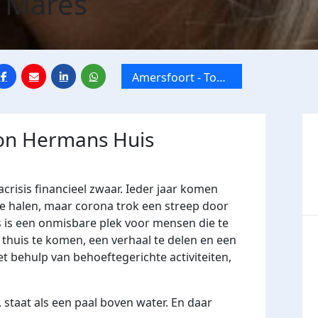
 Mares
Amersfoort - Toon
Hermans Huis
Amersfoort
oon Hermans Huis
crisis financieel zwaar. Ieder jaar komen
e halen, maar corona trok een streep door
 is een onmisbare plek voor mensen die te
huis te komen, een verhaal te delen en een
t behulp van behoeftegerichte activiteiten,
 staat als een paal boven water. En daar