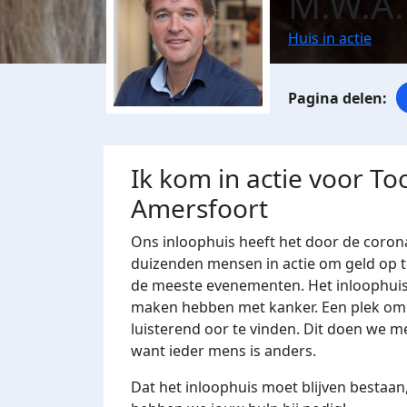
M.W.A.
Huis in actie
Ik kom in actie voor T
Amersfoort
Ons inloophuis heeft het door de corona
duizenden mensen in actie om geld op t
de meeste evenementen. Het inloophuis
maken hebben met kanker. Een plek om t
luisterend oor te vinden. Dit doen we me
want ieder mens is anders.
Dat het inloophuis moet blijven bestaan,