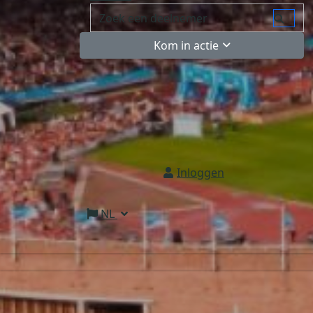
Kom in actie
Inloggen
NL