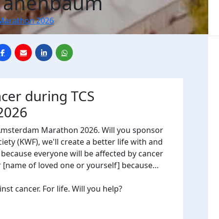
 Tanenbaum
Marathon 2026
ncer during TCS
2026
 Amsterdam Marathon 2026. Will you sponsor
ty (KWF), we'll create a better life with and
, because everyone will be affected by cancer
or [name of loved one or yourself] because…
t cancer. For life. Will you help?