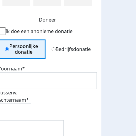
Doneer
Ik doe een anonieme donatie
Donation Type
Persoonlijke
Bedrijfsdonatie
donatie
Voornaam*
Tussenv.
Achternaam*