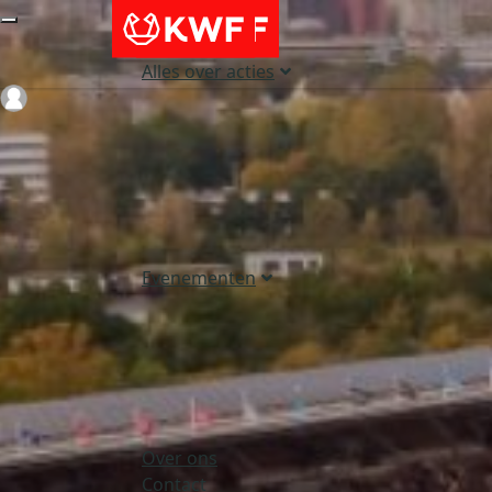
Alles over acties
Login
Evenementen
Over ons
Contact