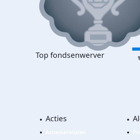
Top fondsenwerver
1
Acties
A
Actiematerialen
Pr