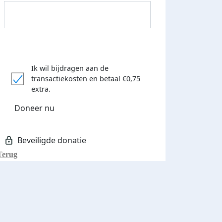
Ik wil bijdragen aan de
transactiekosten
en betaal €0,75
Donateurs bedankt
extra.
Doneer nu
Terug