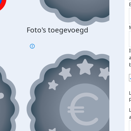
Foto's toegevoegd
€500
verd