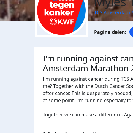
Myles
TCS Amsterdam 
I'm running against ca
Amsterdam Marathon 
I'm running against cancer during TCS
me? Together with the Dutch Cancer Socie
after cancer. This is desperately needed
at some point. I'm running especially f
Together we can make a difference. Agains