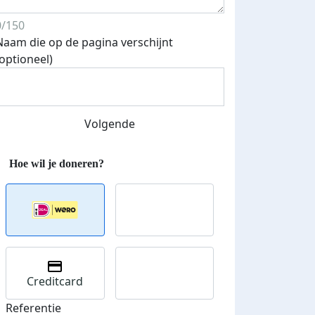
0/150
Naam die op de pagina verschijnt
(optioneel)
Streefbedrag verhoogd
Volgende
Creditcard
Referentie