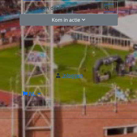
Kom in actie
Inloggen
NL