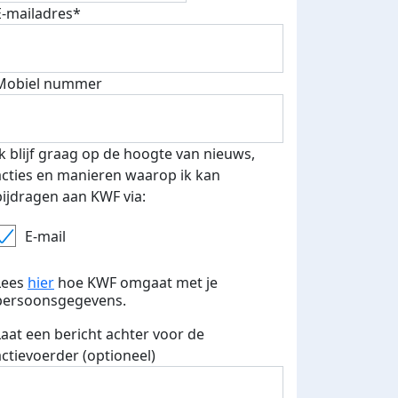
E-mailadres*
Mobiel nummer
 euro opgehaald: t-shirt
E-mails verstuurd
iend
Ik blijf graag op de hoogte van nieuws,
acties en manieren waarop ik kan
bijdragen aan KWF via:
E-mail
Lees
hier
hoe KWF omgaat met je
persoonsgegevens.
Laat een bericht achter voor de
actievoerder (optioneel)