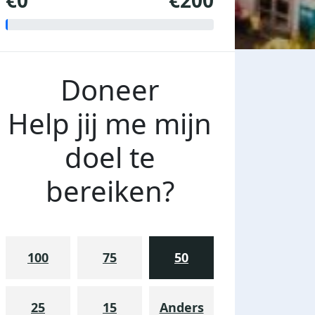
€0
€200
Doneer
Help jij me mijn
doel te
bereiken?
100
75
50
25
15
Anders