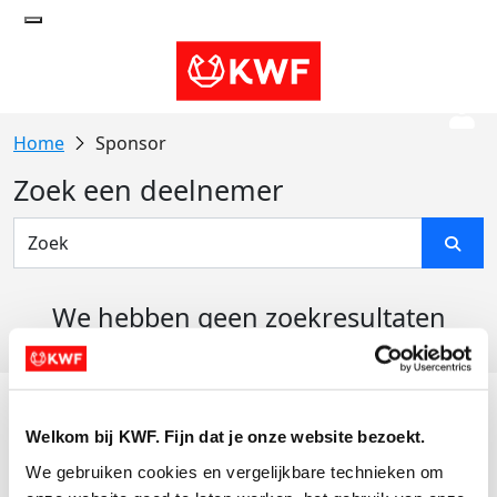
Sponsor
Zoek een deelnemer
We hebben geen zoekresultaten
gevonden
Acties
Welkom bij KWF. Fijn dat je onze website bezoekt.
Actiematerialen
We gebruiken cookies en vergelijkbare technieken om 
Evenementen