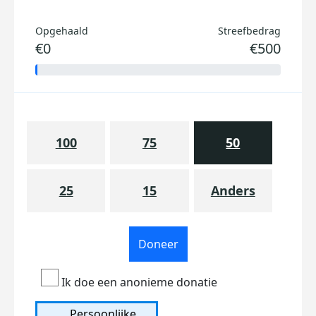
Opgehaald
Streefbedrag
€0
€500
100
75
50
25
15
Anders
Doneer
Ik doe een anonieme donatie
Persoonlijke