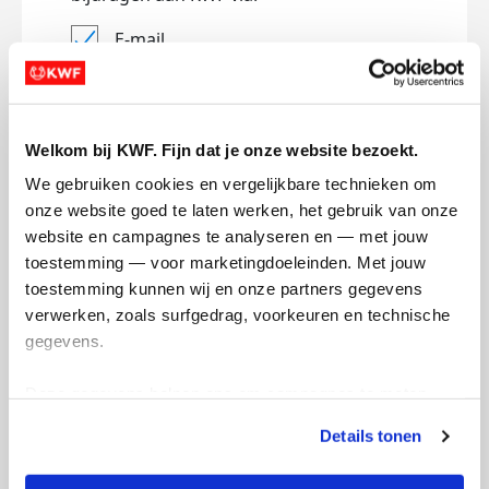
E-mail
Lees
hier
hoe KWF omgaat met je
persoonsgegevens.
Jouw bericht op de actiepagina van Team
Welkom bij KWF. Fijn dat je onze website bezoekt.
(optioneel)
We gebruiken cookies en vergelijkbare technieken om 
onze website goed te laten werken, het gebruik van onze 
website en campagnes te analyseren en — met jouw 
0/150
toestemming — voor marketingdoeleinden. Met jouw 
Naam die op de pagina verschijnt
toestemming kunnen wij en onze partners gegevens 
verwerken, zoals surfgedrag, voorkeuren en technische 
gegevens.
Volgende
Deze gegevens helpen ons om campagnes te meten, 
prestaties te verbeteren en relevante KWF-content te 
Volgende
Details tonen
tonen. Je kunt je toestemming op elk moment wijzigen of 
intrekken via Cookie instellingen onderaan de pagina. De 