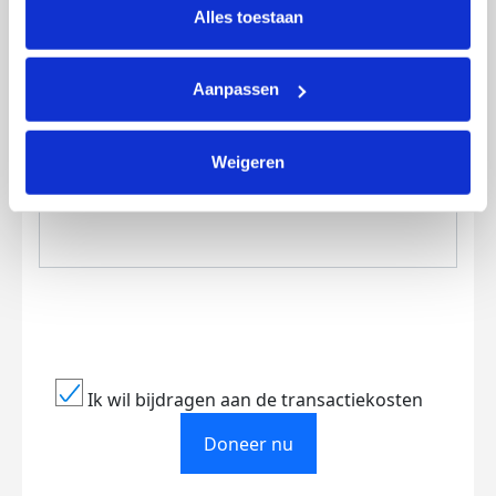
lijst met cookies is te vinden in het tabblad “details”.
Alles toestaan
Aanpassen
Creditcard
Weigeren
Referentie
Ik wil bijdragen aan de transactiekosten
Doneer nu