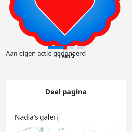
Aan eigen actie gedoneerd
1 van 3
Deel pagina
Nadia's
galerij