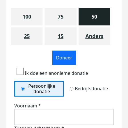
100
75
50
25
15
Anders
Doneer
Ik doe een anonieme donatie
Persoonlijke
Bedrijfsdonatie
donatie
Voornaam *