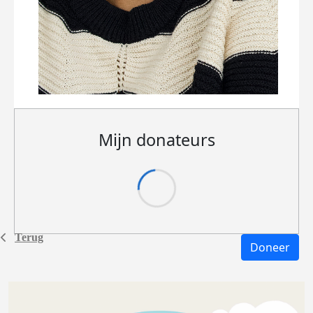
Mijn donateurs
Terug
Doneer