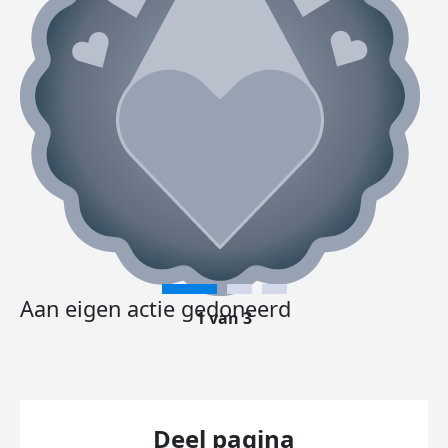
Aan eigen actie gedoneerd
1 van 3
Deel pagina