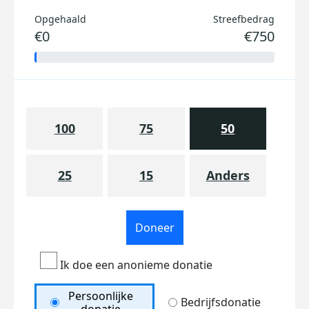
Opgehaald
Streefbedrag
€0
€750
100
75
50
25
15
Anders
Doneer
Ik doe een anonieme donatie
Persoonlijke
Bedrijfsdonatie
donatie