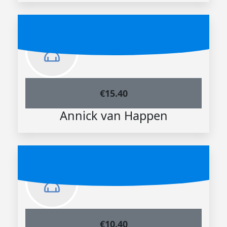
€
15.40
Annick van Happen
€
10.40