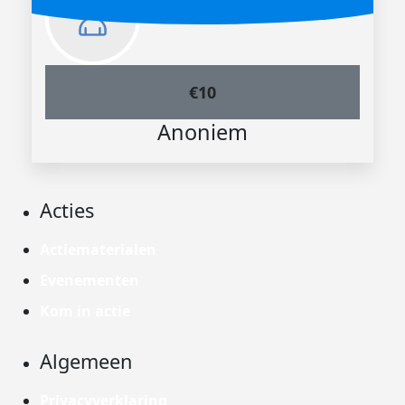
€
10
Anoniem
Acties
Actiematerialen
Evenementen
Kom in actie
Algemeen
Privacyverklaring