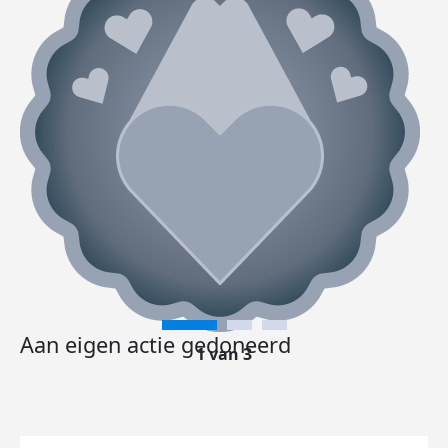
Aan eigen actie gedoneerd
1 van 3