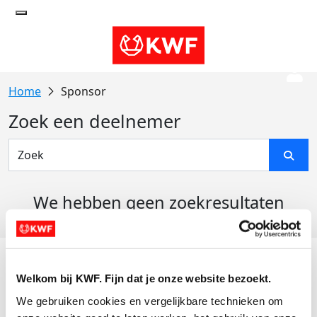
Sponsor
Zoek een deelnemer
We hebben geen zoekresultaten
gevonden
Acties
Welkom bij KWF. Fijn dat je onze website bezoekt.
Actiematerialen
We gebruiken cookies en vergelijkbare technieken om 
Evenementen