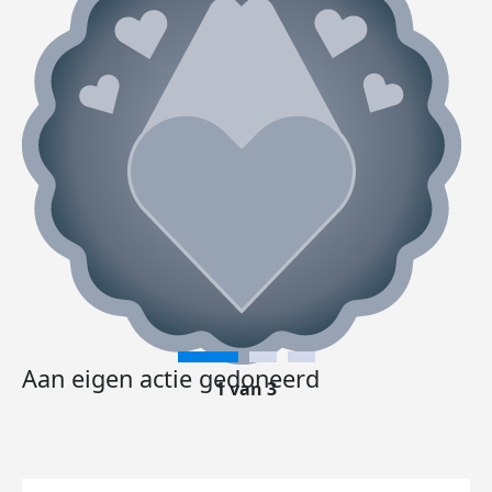
Aan eigen actie gedoneerd
1 van 3