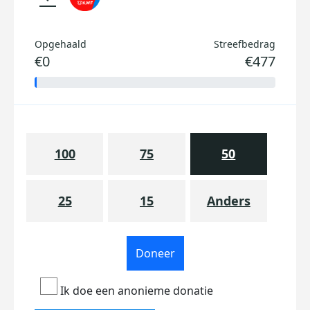
Opgehaald
Streefbedrag
€0
€477
100
75
50
25
15
Anders
Doneer
Ik doe een anonieme donatie