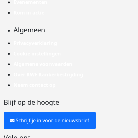
Evenementen
Kom in actie
Algemeen
Privacyverklaring
Cookie instellingen
Algemene voorwaarden
Over KWF Kankerbestrijding
Neem contact op
Blijf op de hoogte
Schrijf je in voor de nieuwsbrief
Volg ons