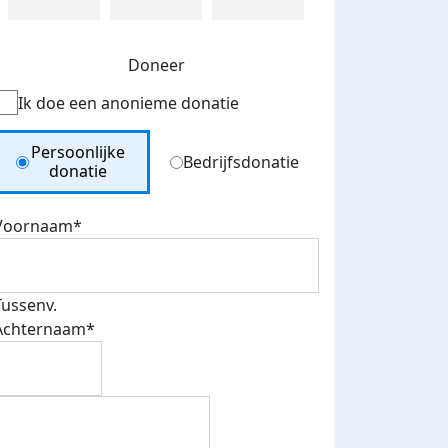
Doneer
Ik doe een anonieme donatie
Donation Type
Persoonlijke
Bedrijfsdonatie
donatie
Voornaam*
Tussenv.
Achternaam*