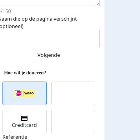
0/150
Naam die op de pagina verschijnt
(optioneel)
Streefbedrag verhoogd
Volgende
Creditcard
Referentie