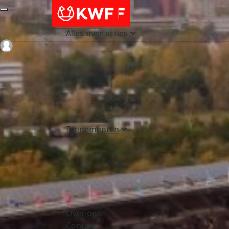
Alles over acties
Login
Evenementen
Over ons
Contact