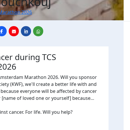
Bouchkouj
Marathon 2026
ncer during TCS
2026
 Amsterdam Marathon 2026. Will you sponsor
ty (KWF), we'll create a better life with and
, because everyone will be affected by cancer
or [name of loved one or yourself] because…
t cancer. For life. Will you help?