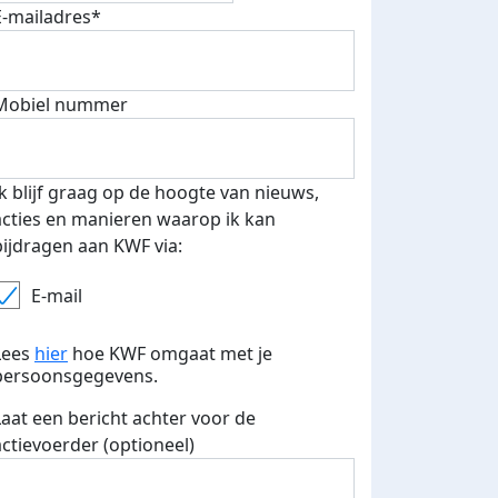
E-mailadres*
Mobiel nummer
 euro opgehaald: t-shirt
E-mails verstuurd
iend
Ik blijf graag op de hoogte van nieuws,
acties en manieren waarop ik kan
bijdragen aan KWF via:
E-mail
Lees
hier
hoe KWF omgaat met je
persoonsgegevens.
Laat een bericht achter voor de
actievoerder (optioneel)