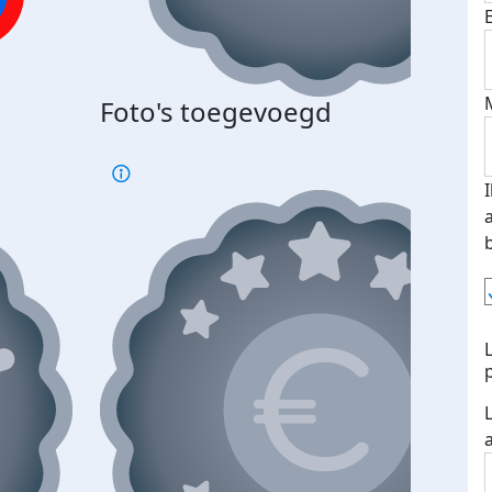
Foto's toegevoegd
€500
verd