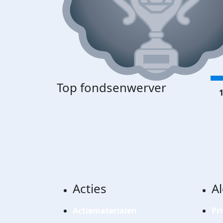
Top fondsenwerver
1
Acties
A
Actiematerialen
Pr