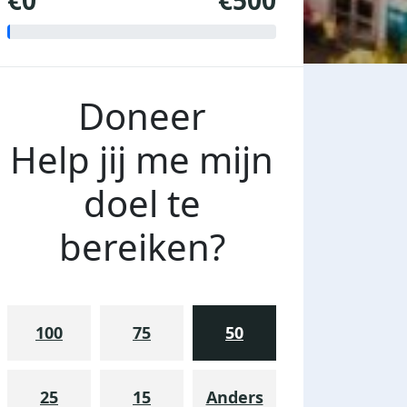
€0
€500
Doneer
Help jij me mijn
doel te
bereiken?
100
75
50
25
15
Anders