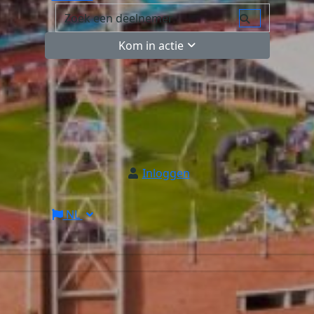
Kom in actie
Inloggen
NL