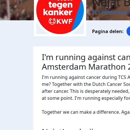
Najat 
TCS Amsterdam 
I'm running against ca
Amsterdam Marathon 
I'm running against cancer during TCS
me? Together with the Dutch Cancer Socie
after cancer. This is desperately needed
at some point. I'm running especially f
Together we can make a difference. Agains