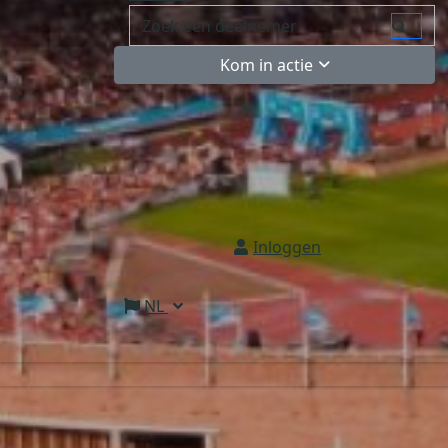
Kom in actie
Inloggen
NL