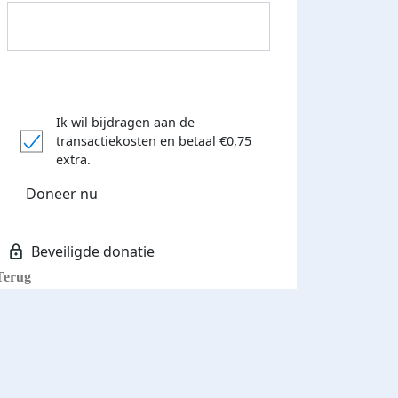
Ik wil bijdragen aan de
transactiekosten
en betaal €0,75
Donateurs bedankt
extra.
Doneer nu
Terug