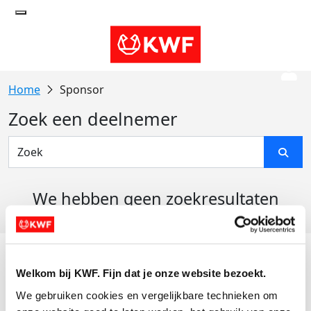
Sponsor
Zoek een deelnemer
We hebben geen zoekresultaten
gevonden
Acties
Welkom bij KWF. Fijn dat je onze website bezoekt.
Actiematerialen
We gebruiken cookies en vergelijkbare technieken om 
Evenementen