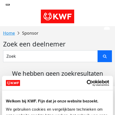
Sponsor
Zoek een deelnemer
We hebben geen zoekresultaten
gevonden
Acties
Welkom bij KWF. Fijn dat je onze website bezoekt.
Actiematerialen
We gebruiken cookies en vergelijkbare technieken om 
Evenementen