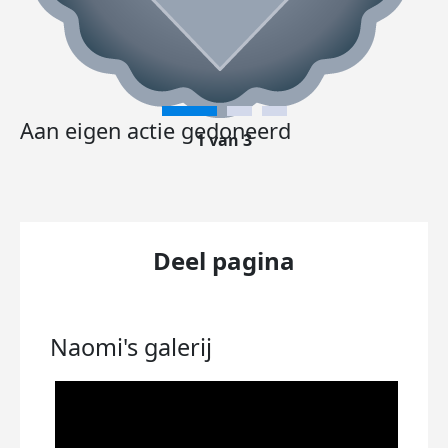
Aan eigen actie gedoneerd
1 van 3
Deel pagina
Naomi's
galerij