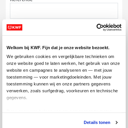
Welkom bij KWF. Fijn dat je onze website bezoekt.
Ik wil bijdragen aan de transactiekosten
We gebruiken cookies en vergelijkbare technieken om 
en betaal €0.75 extra.
onze website goed te laten werken, het gebruik van onze 
Doneer nu
website en campagnes te analyseren en — met jouw 
toestemming — voor marketingdoeleinden. Met jouw 
toestemming kunnen wij en onze partners gegevens 
verwerken, zoals surfgedrag, voorkeuren en technische 
gegevens.
Opgehaald
Streefbedrag
Deze gegevens helpen ons om campagnes te meten, 
€133
€200
prestaties te verbeteren en relevante KWF-content te 
Details tonen
tonen. Je kunt je toestemming op elk moment wijzigen of 